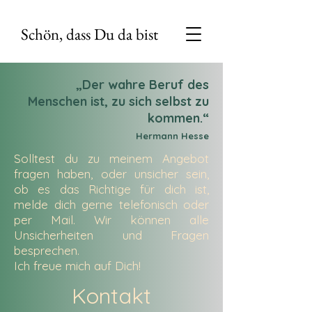
Schön, dass Du da bist
„Der wahre Beruf des
Menschen ist, zu sich selbst zu
kommen.“
Hermann Hesse
Solltest du zu meinem Angebot
fragen haben, oder unsicher sein,
ob es das Richtige für dich ist,
melde dich gerne telefonisch oder
per Mail. Wir können alle
Unsicherheiten und Fragen
besprechen.
Ich freue mich auf Dich!
Kontakt