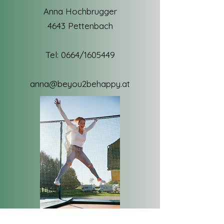
Anna Hochbrugger
4643 Pettenbach
Tel: 0664/1605449
anna@beyou2behappy.at