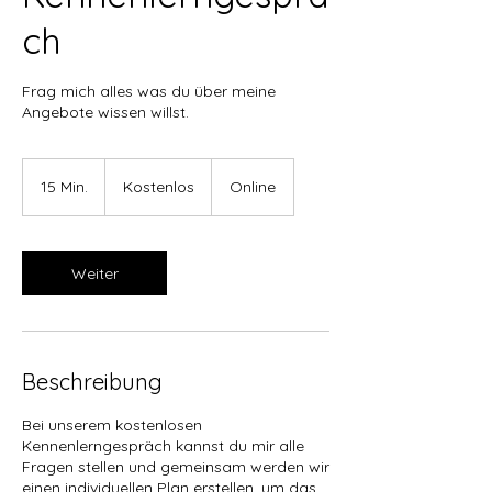
ch
Frag mich alles was du über meine
Angebote wissen willst.
Kostenlos
15 Min.
1
Kostenlos
Online
5
M
i
n
Weiter
.
Beschreibung
Bei unserem kostenlosen
Kennenlerngespräch kannst du mir alle
Fragen stellen und gemeinsam werden wir
einen individuellen Plan erstellen, um das