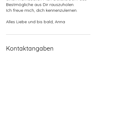
Bestmögliche aus Dir rauszuholen.
Ich freue mich, dich kennenzulernen.
Alles Liebe und bis bald, Anna
Kontaktangaben
06641605449
anna@beyou2behappy.at
beyou2behappy
Anna Hochbrugger
0664 /
160 5 449